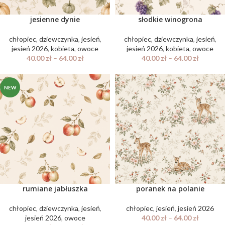
jesienne dynie
słodkie winogrona
chłopiec
,
dziewczynka
,
jesień
,
chłopiec
,
dziewczynka
,
jesień
,
jesień 2026
,
kobieta
,
owoce
jesień 2026
,
kobieta
,
owoce
40.00
zł
–
64.00
zł
40.00
zł
–
64.00
zł
NEW
rumiane jabłuszka
poranek na polanie
chłopiec
,
dziewczynka
,
jesień
,
chłopiec
,
jesień
,
jesień 2026
jesień 2026
,
owoce
40.00
zł
–
64.00
zł