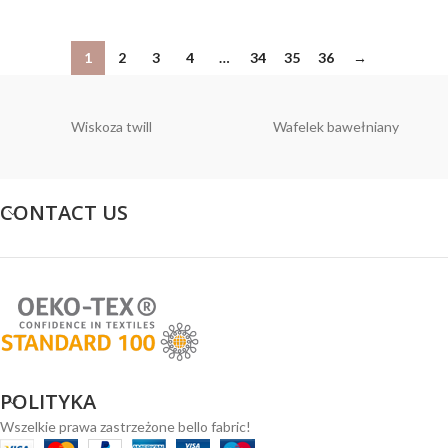
1
2
3
4
…
34
35
36
→
Wiskoza twill
Wafelek bawełniany
CONTACT US
POLITYKA
Wszelkie prawa zastrzeżone bello fabric!