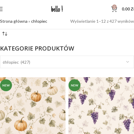
0
0.00
Z
Strona główna
»
chłopiec
Wyświetlanie 1–12 z 427 wyników
KATEGORIE PRODUKTÓW
chłopiec (427)
NEW
NEW