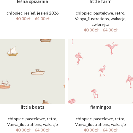
leśna spiżarnia
little farm
chłopiec
,
jesień
,
jesień 2026
chłopiec
,
pastelowe
,
retro
,
40.00
zł
–
64.00
zł
Vanya_ilustrations
,
wakacje
,
zwierzęta
40.00
zł
–
64.00
zł
little boats
flamingos
chłopiec
,
pastelowe
,
retro
,
chłopiec
,
pastelowe
,
retro
,
Vanya_ilustrations
,
wakacje
Vanya_ilustrations
,
wakacje
40.00
zł
–
64.00
zł
40.00
zł
–
64.00
zł