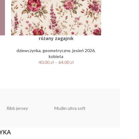
różany zagajnik
dziewczynka
,
geometryczne
,
jesień 2026
,
kobieta
40.00
zł
–
64.00
zł
Ribb jersey
Muślin ultra soft
Muślin linen look
YKA