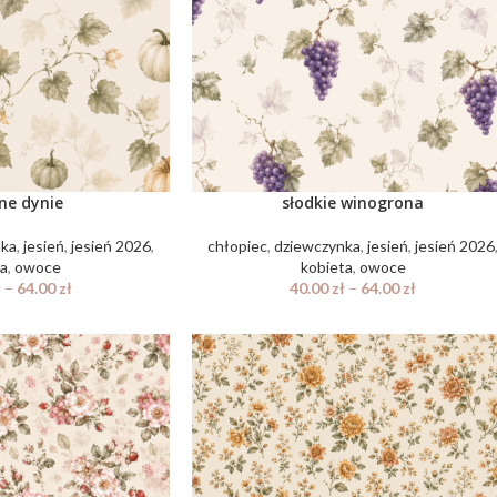
nne dynie
słodkie winogrona
nka
,
jesień
,
jesień 2026
,
chłopiec
,
dziewczynka
,
jesień
,
jesień 2026
ta
,
owoce
kobieta
,
owoce
ł
–
64.00
zł
40.00
zł
–
64.00
zł