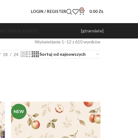
0
LOGIN / REGISTER
0.00
ZŁ
[gtranslate]
ACJE
MOJE KONTO
Wyświetlanie 1–12 z 610 wyników
18
24
NEW