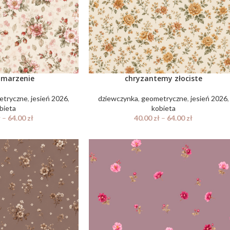
 marzenie
chryzantemy złociste
etryczne
,
jesień 2026
,
dziewczynka
,
geometryczne
,
jesień 2026
,
bieta
kobieta
ł
–
64.00
zł
40.00
zł
–
64.00
zł