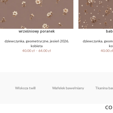
wrześniowy poranek
bab
dziewczynka
,
geometryczne
,
jesień 2026
,
dziewczynka
,
geom
kobieta
ko
40.00
zł
–
64.00
zł
40.00
z
Wiskoza twill
Wafelek bawełniany
Tkanina b
CO