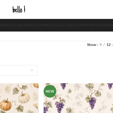
KIE
WZORY NA SPRZEDAŻ
PANELE
USŁUGI GRAFICZNE
WYKROJE
INFORM
Show
9
12
NEW