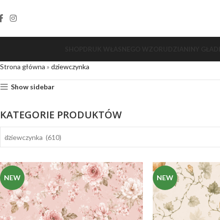
SHOP
DRUK WŁASNEGO WZORU
DZIANINY GŁAD
Strona główna
»
dziewczynka
Show sidebar
KATEGORIE PRODUKTÓW
dziewczynka (610)
NEW
NEW