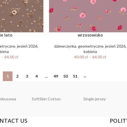
ie lato
wrzosowisko
etryczne
,
jesień 2026
,
dziewczynka
,
geometryczne
,
jesień 2026
,
bieta
kobieta
ł
–
64.00
zł
40.00
zł
–
64.00
zł
1
2
3
4
…
49
50
51
→
ambusowa
SoftSkin Cotton
Single jersey
NTACT US
POLIT