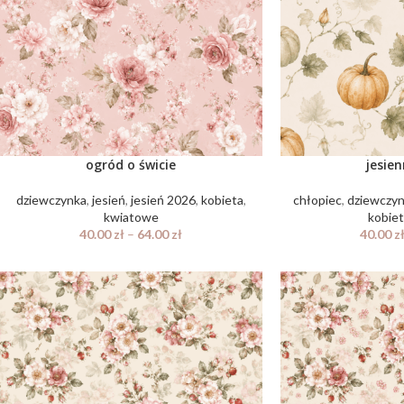
ogród o świcie
jesie
dziewczynka
,
jesień
,
jesień 2026
,
kobieta
,
chłopiec
,
dziewczy
kwiatowe
kobie
40.00
zł
–
64.00
zł
40.00
z