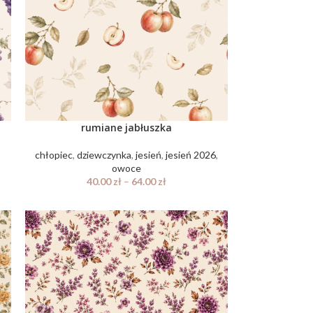
rumiane jabłuszka
,
chłopiec
,
dziewczynka
,
jesień
,
jesień 2026
,
owoce
40.00
zł
–
64.00
zł