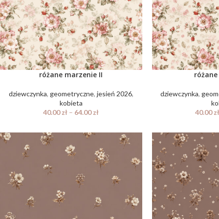
różane marzenie II
różane
dziewczynka
,
geometryczne
,
jesień 2026
,
dziewczynka
,
geom
kobieta
ko
40.00
zł
–
64.00
zł
40.00
z