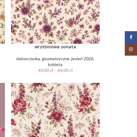
Face
wrześniowa sonata
Insta
dziewczynka
,
geometryczne
,
jesień 2026
,
kobieta
40.00
zł
–
64.00
zł