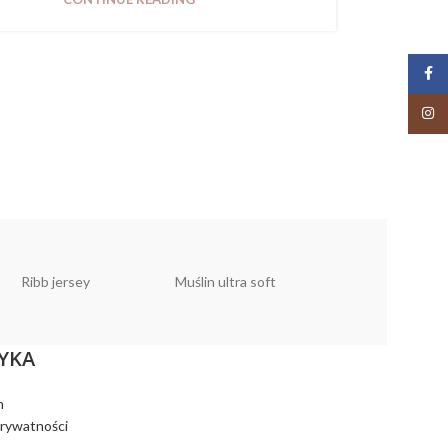
Face
Insta
Ribb jersey
Muślin ultra soft
Muślin linen look
YKA
n
prywatności