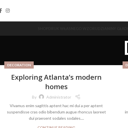
SHOP
DRUK WŁASNEGO WZORU
DZIANINY GŁAD
DECORATION
D
Exploring Atlanta’s modern
homes
By
Administrator
Vivamus enim sagittis aptent hac mi dui a per aptent
suspendisse cras odio bibendum augue rhoncus laoreet
i
dui praesent sodales sodales....
CONTINUE READING