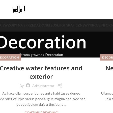
KIE
WZORY NA SPRZEDAŻ
PANELE
USŁUGI GRAFICZNE
WYKROJE
INFORM
Decoration
Strona główna
»
Decoration
ECORATION
DECOR
Creative water features and
Ne
exterior
By
Administrator
Ac haca ullamcorper donec ante habi tasse donec
Ullamco
mperdiet eturpis varius per a augue magna hac. Nec hac
id a
et vestibulum duis a tincidunt ...
CONTINUE READING