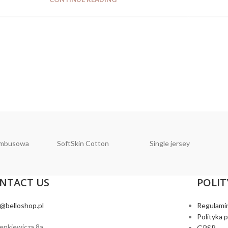
ambusowa
SoftSkin Cotton
Single jersey
NTACT US
POLIT
o@belloshop.pl
Regulami
Polityka 
ienkiewicza 8a
GPSR