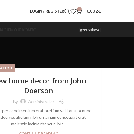
0
LOGIN / REGISTER
0.00
ZŁ
[gtranslate]
ACJE
MOJE KONTO
ATION
w home decor from John
Doerson
By
Administrator
rper condimentum erat pretium velit at ut a nunc
 adeu vestibulum nibh urna nam consequat erat
molestie lacinia rhoncus. Nis...
CONTINUE READING