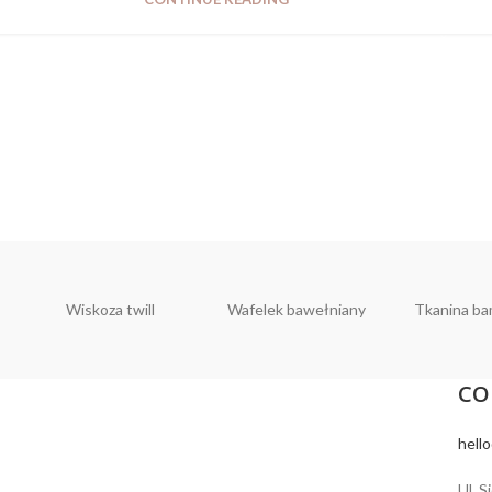
Wiskoza twill
Wafelek bawełniany
Tkanina b
CO
hell
Ul. S