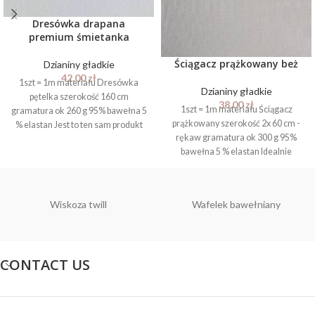
Dresówka drapana
premium śmietanka
Ściągacz prążkowany beż
Dzianiny gładkie
42.00
zł
1szt = 1m materiału Dresówka
Dzianiny gładkie
pętelka szerokość 160 cm
38.00
zł
1szt = 1m materiału Ściągacz
gramatura ok 260 g 95% bawełna 5
prążkowany szerokość 2x 60 cm -
% elastan Jest to ten sam produkt
rękaw gramatura ok 300 g 95%
na którym wykonujemy nadruki
bawełna 5 % elastan Idealnie
Dostępny również ściągacz
pasuje do dzianin na których
prążkowany w tym samym kolorze
wykonujemy nadruki, ten sam
producent i wybarwienie.
Wiskoza twill
Wafelek bawełniany
CONTACT US