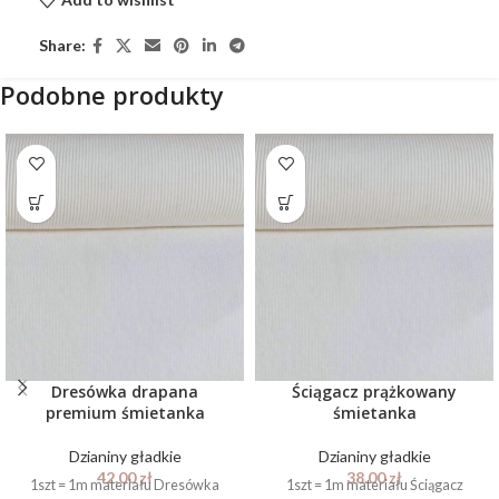
Share:
Podobne produkty
Dresówka drapana
Ściągacz prążkowany
premium śmietanka
śmietanka
Dzianiny gładkie
Dzianiny gładkie
42.00
zł
38.00
zł
1szt = 1m materiału Dresówka
1szt = 1m materiału Ściągacz