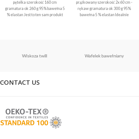
pętelka szerokość 160 cm
prążkowany szerokość 2x 60 cm -
gramatura ok 260 g 95% bawełna 5
rękaw gramatura ok 300 g 95%
% elastan Jest to ten sam produkt
bawełna 5 % elastan Idealnie
na którym wykonujemy nadruki
pasuje do dzianin na których
Dostępny również ściągacz
wykonujemy nadruki, ten sam
prążkowany w tym samym kolorze
producent i wybarwienie.
Wiskoza twill
Wafelek bawełniany
CONTACT US