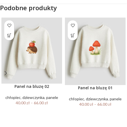
Podobne produkty
Panel na bluzę 02
Panel na bluzę 01
chłopiec
,
dziewczynka
,
panele
chłopiec
,
dziewczynka
,
panele
40.00
zł
–
66.00
zł
40.00
zł
–
66.00
zł