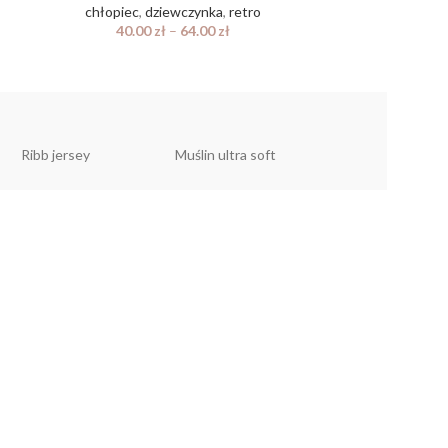
chłopiec
,
dziewczynka
,
retro
dziewczy
40.00
zł
–
64.00
zł
40.
Ribb jersey
Muślin ultra soft
Muślin linen look
YKA
n
prywatności
 reklamacyjny