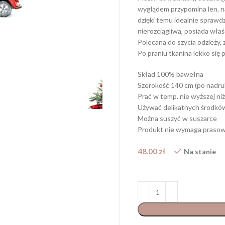
wyglądem przypomina len, n
dzięki temu idealnie sprawdz
nierozciągliwa, posiada wła
Polecana do szycia odzieży, 
Po praniu tkanina lekko się 
Skład 100% bawełna
Szerokość 140 cm (po nadru
Prać w temp. nie wyższej niż
Używać delikatnych środkó
Można suszyć w suszarce
Produkt nie wymaga prasow
48.00
zł
Na stanie