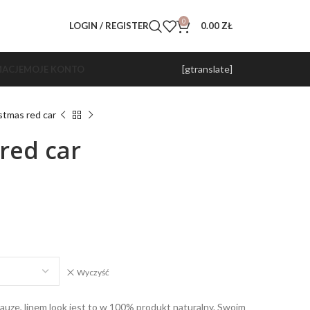
0
LOGIN / REGISTER
0.00
ZŁ
[gtranslate]
ACJE
MOJE KONTO
stmas red car
red car
Wyczyść
auze, linem look jest to w 100% produkt naturalny. Swoim