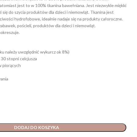
atomiast jest to w 100% tkanina bawełniana. Jest niezwykle miękki
i się do szycia produktów dla dzieci i niemowląt. Tkanina jest
ściwości hydrofobowe, idealnie nadaje się na produkty całoroczne.
zabawek, pościeli, produktów dla dzieci i niemowląt.
pokreszuje.
ku należy uwzględnić wykurcz ok 8%)
 30 stopni celcjusza
w piorących
ania
DODAJ DO KOSZYKA