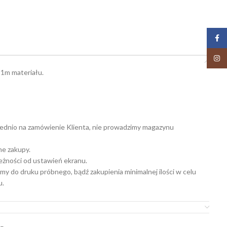
Face
Insta
 1m materiału.
ednio na zamówienie Klienta, nie prowadzimy magazynu
ne zakupy.
leżności od ustawień ekranu.
my do druku próbnego, bądź zakupienia minimalnej ilości w celu
u.