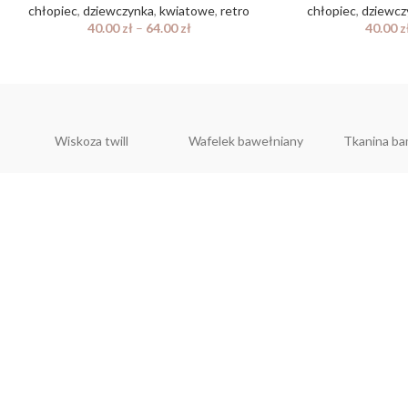
chłopiec
,
dziewczynka
,
kwiatowe
,
retro
chłopiec
,
dziewcz
40.00
zł
–
64.00
zł
40.00
z
Wiskoza twill
Wafelek bawełniany
Tkanina b
CO
hell
Ul. S
48-