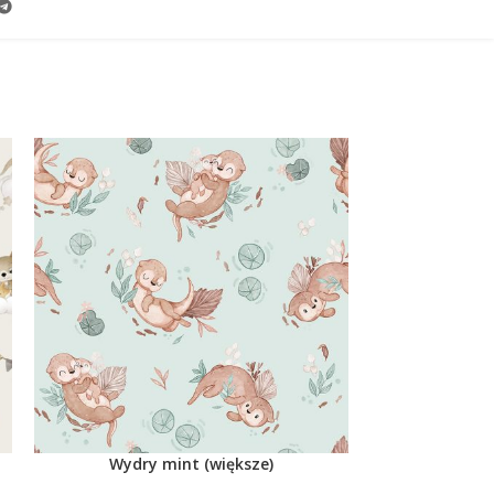
Wydry mint (większe)
daise