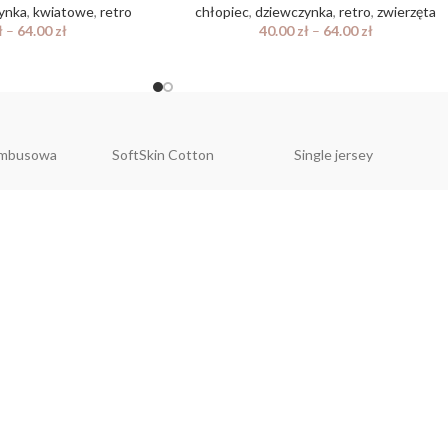
ynka
,
kwiatowe
,
retro
chłopiec
,
dziewczynka
,
retro
,
zwierzęta
ł
–
64.00
zł
40.00
zł
–
64.00
zł
ambusowa
SoftSkin Cotton
Single jersey
NTACT US
POLIT
o@belloshop.pl
Regulami
Polityka 
ienkiewicza 8a
GPSR
385 Otmuchów
Formularz