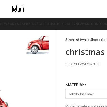
KIE
WZORY NA SPRZEDAŻ
PANELE
USŁUGI GRAFICZNE
WYKROJE
INFORM
Strona główna
»
Shop
»
chri
christmas 
SKU: YITWMP4A7UCD
MATERIAŁ
Muślin bawełniany, double g