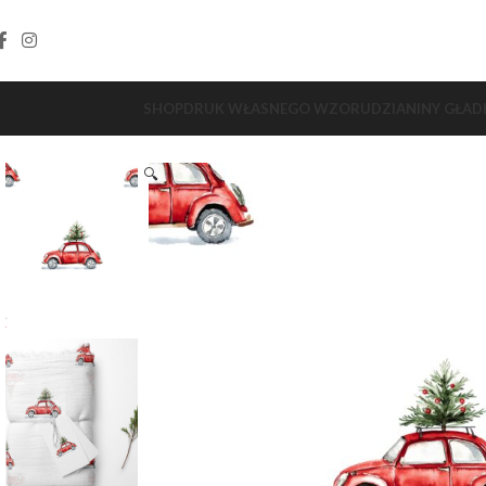
SHOP
DRUK WŁASNEGO WZORU
DZIANINY GŁAD
🔍