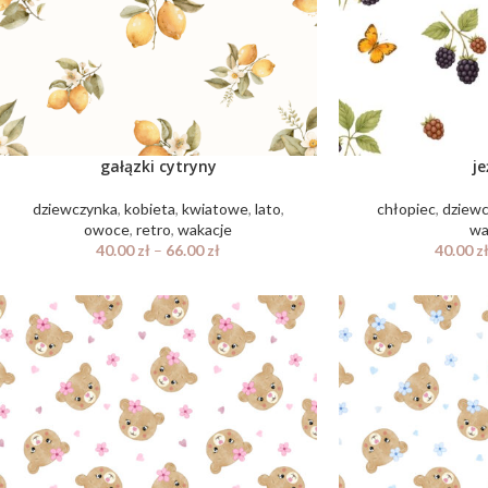
gałązki cytryny
j
dziewczynka
,
kobieta
,
kwiatowe
,
lato
,
chłopiec
,
dziew
owoce
,
retro
,
wakacje
wa
40.00
zł
–
66.00
zł
40.00
z