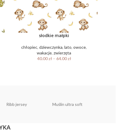
słodkie małpki
chłopiec
,
dziewczynka
,
lato
,
owoce
,
wakacje
,
zwierzęta
40.00
zł
–
64.00
zł
Ribb jersey
Muślin ultra soft
Muślin linen look
YKA