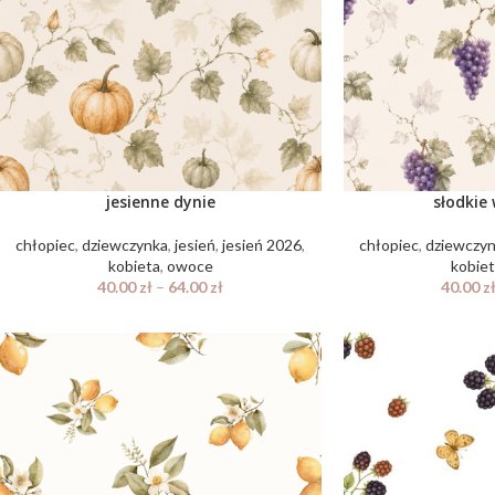
jesienne dynie
słodkie
chłopiec
,
dziewczynka
,
jesień
,
jesień 2026
,
chłopiec
,
dziewczy
kobieta
,
owoce
kobie
40.00
zł
–
64.00
zł
40.00
z