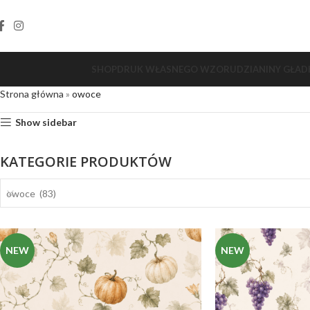
SHOP
DRUK WŁASNEGO WZORU
DZIANINY GŁAD
Strona główna
»
owoce
Show sidebar
KATEGORIE PRODUKTÓW
owoce (83)
NEW
NEW