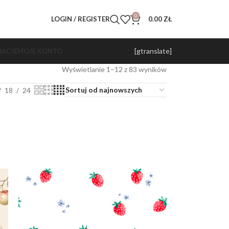
0
LOGIN / REGISTER
0.00
ZŁ
[gtranslate]
ACJE
MOJE KONTO
Wyświetlanie 1–12 z 83 wyników
18
24