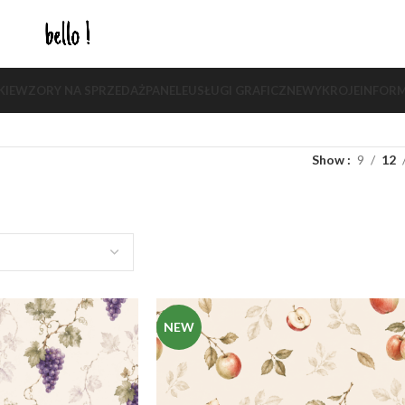
KIE
WZORY NA SPRZEDAŻ
PANELE
USŁUGI GRAFICZNE
WYKROJE
INFORM
Show
9
12
NEW