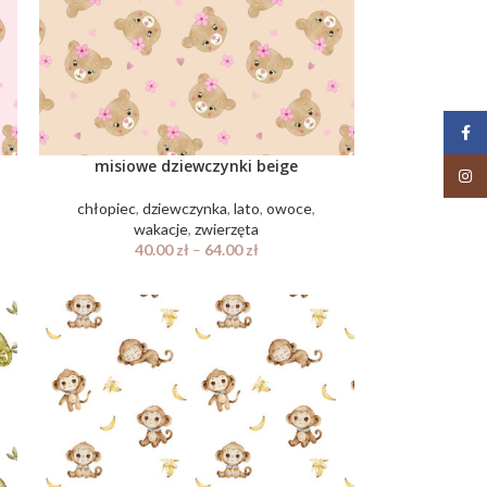
Face
misiowe dziewczynki beige
Insta
chłopiec
,
dziewczynka
,
lato
,
owoce
,
wakacje
,
zwierzęta
40.00
zł
–
64.00
zł