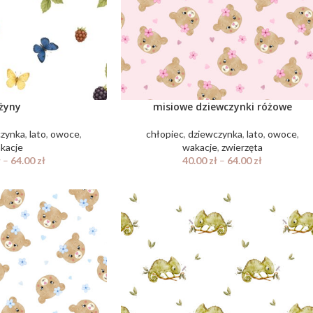
eżyny
misiowe dziewczynki różowe
czynka
,
lato
,
owoce
,
chłopiec
,
dziewczynka
,
lato
,
owoce
,
kacje
wakacje
,
zwierzęta
ł
–
64.00
zł
40.00
zł
–
64.00
zł