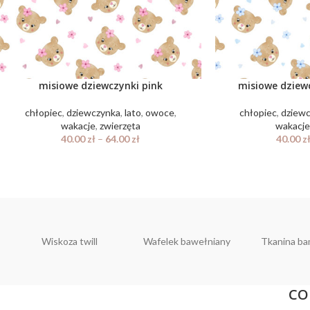
misiowe dziewczynki pink
misiowe dziew
chłopiec
,
dziewczynka
,
lato
,
owoce
,
chłopiec
,
dziew
wakacje
,
zwierzęta
wakacj
40.00
zł
–
64.00
zł
40.00
z
Wiskoza twill
Wafelek bawełniany
Tkanina b
CO