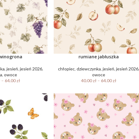
 winogrona
rumiane jabłuszka
nka
,
jesień
,
jesień 2026
,
chłopiec
,
dziewczynka
,
jesień
,
jesień 2026
ta
,
owoce
owoce
ł
–
64.00
zł
40.00
zł
–
64.00
zł