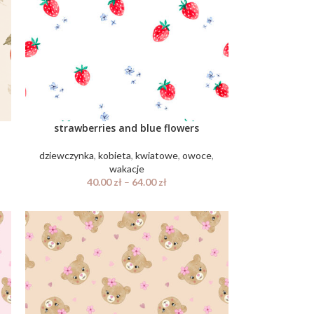
strawberries and blue flowers
,
dziewczynka
,
kobieta
,
kwiatowe
,
owoce
,
wakacje
40.00
zł
–
64.00
zł