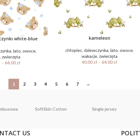
kameleon
czynki white-blue
chłopiec
,
dziewczynka
,
lato
,
owoce
,
czynka
,
lato
,
owoce
,
wakacje
,
zwierzęta
e
,
zwierzęta
40.00
zł
–
64.00
zł
ł
–
64.00
zł
1
2
3
4
5
6
7
→
ambusowa
SoftSkin Cotton
Single jersey
NTACT US
POLIT