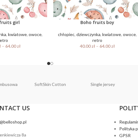
ruits girl
Boho fruits boy
nka
,
kwiatowe
,
owoce
,
chłopiec
,
dziewczynka
,
kwiatowe
,
owoce
,
retro
retro
ł
–
64.00
zł
40.00
zł
–
64.00
zł
ambusowa
SoftSkin Cotton
Single jersey
NTACT US
POLIT
o@belloshop.pl
Regulami
Polityka 
ienkiewicza 8a
GPSR