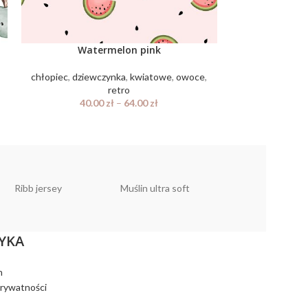
Watermelon pink
chłopiec
,
dziew
chłopiec
,
dziewczynka
,
kwiatowe
,
owoce
,
retro
40.
40.00
zł
–
64.00
zł
Ribb jersey
Muślin ultra soft
Muślin linen look
YKA
n
prywatności