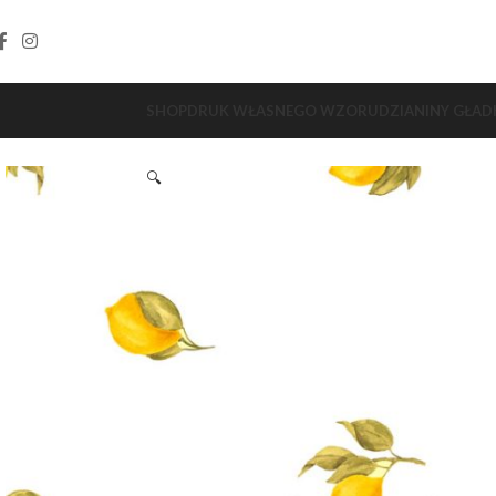
SHOP
DRUK WŁASNEGO WZORU
DZIANINY GŁAD
🔍