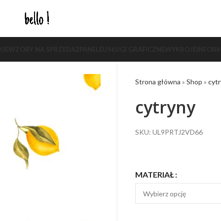
KIE
WZORY NA SPRZEDAŻ
PANELE
USŁUGI GRAFICZNE
WYKROJE
INFORM
Strona główna
»
Shop
»
cyt
cytryny
SKU: UL9PRTJ2VD66
MATERIAŁ