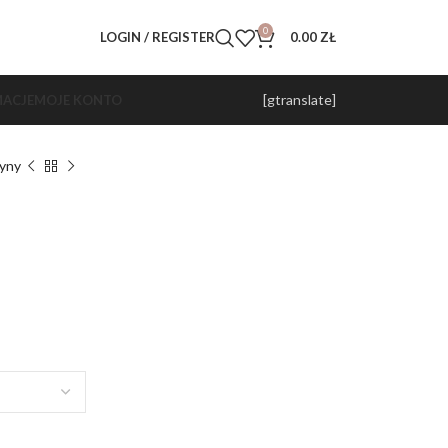
0
LOGIN / REGISTER
0.00
ZŁ
[gtranslate]
ACJE
MOJE KONTO
ryny