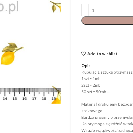
Add to wishlist
Opis
Kupując 1 sztukę otrzymasz
1szt= 1mb
2szt= 2mb
50 szt= 50mb …
Materiał drukujemy bezpośr
stokowego.
Bardzo prosimy o przemyśla
Kolory mogą się różnić w za
W razie wątpliwości zachęca