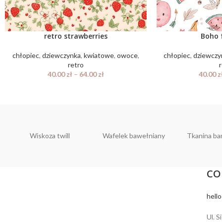
retro strawberries
Boho f
chłopiec
,
dziewczynka
,
kwiatowe
,
owoce
,
chłopiec
,
dziewczy
retro
40.00
zł
–
64.00
zł
40.00
z
Wiskoza twill
Wafelek bawełniany
Tkanina b
CO
hell
Ul. S