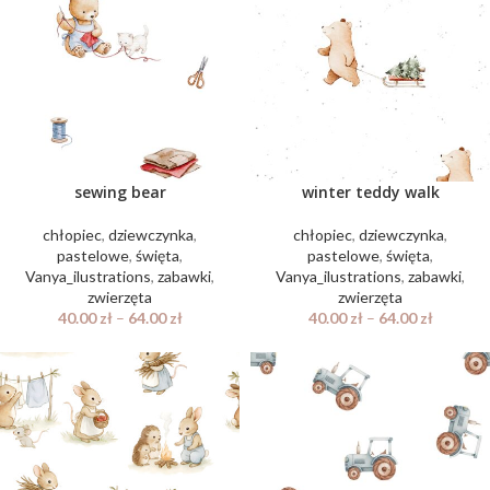
sewing bear
winter teddy walk
chłopiec
,
dziewczynka
,
chłopiec
,
dziewczynka
,
pastelowe
,
święta
,
pastelowe
,
święta
,
Vanya_ilustrations
,
zabawki
,
Vanya_ilustrations
,
zabawki
,
zwierzęta
zwierzęta
40.00
zł
–
64.00
zł
40.00
zł
–
64.00
zł