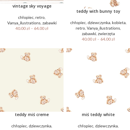
vintage sky voyage
teddy with bunny toy
chłopiec
,
retro
,
chłopiec
,
dziewczynka
,
kobieta
,
Vanya_ilustrations
,
zabawki
retro
,
Vanya_ilustrations
,
40.00
zł
–
64.00
zł
zabawki
,
zwierzęta
40.00
zł
–
64.00
zł
teddy miś creme
miś teddy white
chłopiec
,
dziewczynka
,
chłopiec
,
dziewczynka
,