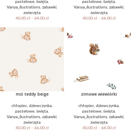
pastelowe
,
święta
,
pastelowe
,
święta
,
Vanya_ilustrations
,
zabawki
,
Vanya_ilustrations
,
zabawki
,
zwierzęta
zwierzęta
40.00
zł
–
64.00
zł
40.00
zł
–
66.00
zł
miś teddy beige
zimowe wiewiórki
chłopiec
,
dziewczynka
,
chłopiec
,
dziewczynka
,
pastelowe
,
święta
,
pastelowe
,
święta
,
Vanya_ilustrations
,
zabawki
,
Vanya_ilustrations
,
zabawki
,
zwierzęta
zwierzęta
40.00
zł
–
66.00
zł
40.00
zł
–
64.00
zł