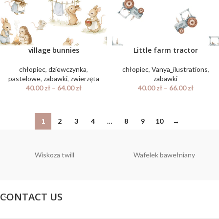
village bunnies
Little farm tractor
chłopiec
,
dziewczynka
,
chłopiec
,
Vanya_ilustrations
,
pastelowe
,
zabawki
,
zwierzęta
zabawki
40.00
zł
–
64.00
zł
40.00
zł
–
66.00
zł
1
2
3
4
…
8
9
10
→
Wiskoza twill
Wafelek bawełniany
CONTACT US