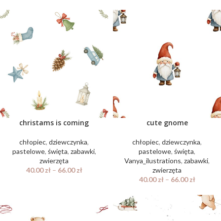
christams is coming
cute gnome
chłopiec
,
dziewczynka
,
chłopiec
,
dziewczynka
,
pastelowe
,
święta
,
zabawki
,
pastelowe
,
święta
,
zwierzęta
Vanya_ilustrations
,
zabawki
,
40.00
zł
–
66.00
zł
zwierzęta
40.00
zł
–
66.00
zł