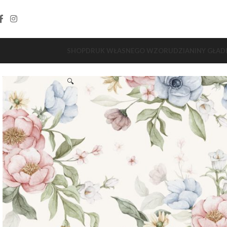
SHOP
DRUK WŁASNEGO WZORU
DZIANINY GŁAD
🔍