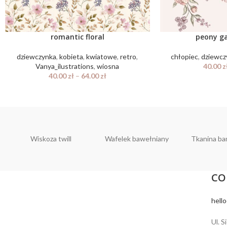
romantic floral
peony g
dziewczynka
,
kobieta
,
kwiatowe
,
retro
,
chłopiec
,
dziewcz
Vanya_ilustrations
,
wiosna
40.00
z
40.00
zł
–
64.00
zł
Wiskoza twill
Wafelek bawełniany
Tkanina b
CO
hell
Ul. S