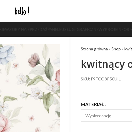
KIE
WZORY NA SPRZEDAŻ
PANELE
USŁUGI GRAFICZNE
WYKROJE
INFORM
Strona główna
»
Shop
»
kwi
kwitnący 
SKU: F9TCO8P50UIL
MATERIAŁ