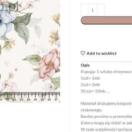
Add to wishlist
Opis
Kupując 1 sztukę otrzymasz
1szt= 1mb
2szt= 2mb
50 szt= 50mb …
Materiał drukujemy bezpośr
stokowego.
Bardzo prosimy o przemyśla
Kolory mogą się różnić w za
W razie wątpliwości zachęca