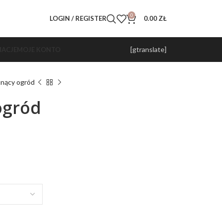
0
LOGIN / REGISTER
0.00
ZŁ
[gtranslate]
ACJE
MOJE KONTO
tnący ogród
ogród