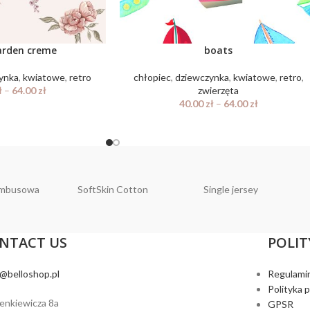
arden creme
boats
ynka
,
kwiatowe
,
retro
chłopiec
,
dziewczynka
,
kwiatowe
,
retro
,
ł
–
64.00
zł
zwierzęta
40.00
zł
–
64.00
zł
ambusowa
SoftSkin Cotton
Single jersey
NTACT US
POLIT
o@belloshop.pl
Regulami
Polityka 
ienkiewicza 8a
GPSR