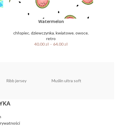
Watermelon
chłopiec
,
dziewczynka
,
kwiatowe
,
owoce
,
chłopiec
,
dzie
retro
40.
40.00
zł
–
64.00
zł
Ribb jersey
Muślin ultra soft
Muślin linen look
YKA
n
prywatności