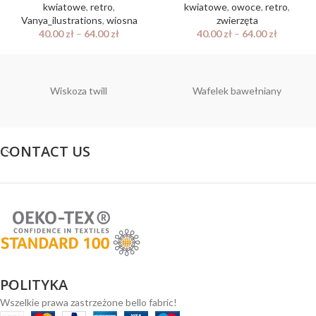
kwiatowe
,
retro
,
kwiatowe
,
owoce
,
retro
,
Vanya_ilustrations
,
wiosna
zwierzęta
40.00
zł
–
64.00
zł
40.00
zł
–
64.00
zł
Wiskoza twill
Wafelek bawełniany
CONTACT US
POLITYKA
Wszelkie prawa zastrzeżone bello fabric!