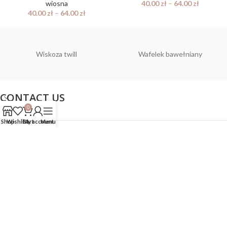
wiosna
40.00
zł
–
64.00
zł
40.00
zł
–
64.00
zł
Wiskoza twill
Wafelek bawełniany
CONTACT US
0
Shop
Wishlist
Cart
My account
Menu
POLITYKA
Wszelkie prawa zastrzeżone bello fabric!