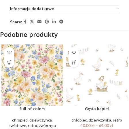
Informacje dodatkowe
Share:
Podobne produkty
full of colors
Gęsia kąpiel
chłopiec
,
dziewczynka
,
chłopiec
,
dziewczynka
,
retro
kwiatowe
,
retro
,
zwierzęta
40.00
zł
–
64.00
zł