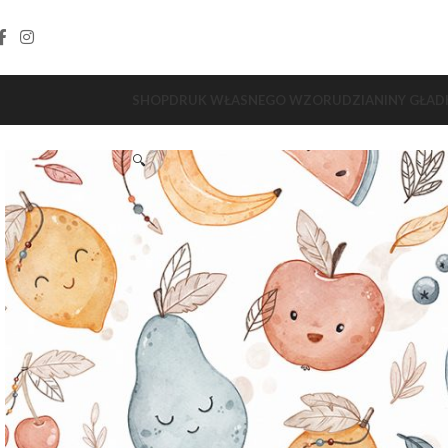
SHOP
DRUK WŁASNEGO WZORU
DZIANINY GŁAD
🔍