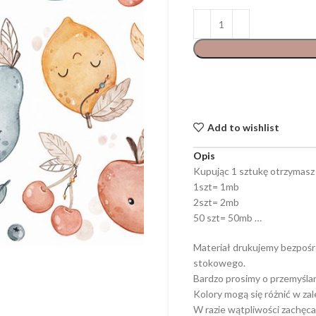
Add to wishlist
Opis
Kupując 1 sztukę otrzymasz
1szt= 1mb
2szt= 2mb
50 szt= 50mb …
Materiał drukujemy bezpośr
stokowego.
Bardzo prosimy o przemyśla
Kolory mogą się różnić w za
W razie wątpliwości zachęca