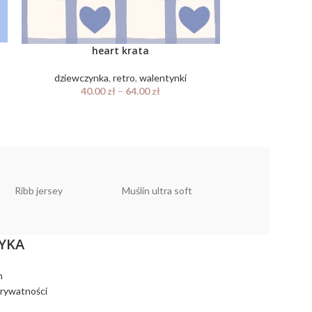
heart krata
boho
dziewczynka
,
retro
,
walentynki
dziewcz
40.00
zł
–
64.00
zł
40.
Ribb jersey
Muślin ultra soft
Muślin linen look
YKA
n
prywatności