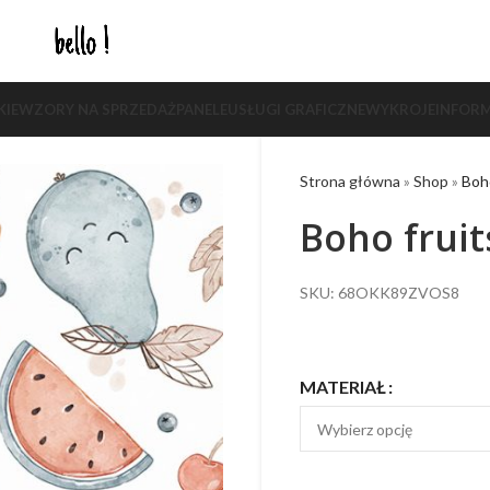
KIE
WZORY NA SPRZEDAŻ
PANELE
USŁUGI GRAFICZNE
WYKROJE
INFORM
Strona główna
»
Shop
»
Boho
Boho fruit
SKU: 68OKK89ZVOS8
MATERIAŁ