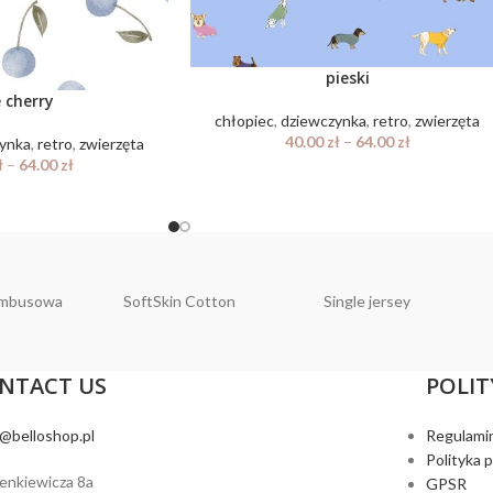
pieski
 cherry
chłopiec
,
dziewczynka
,
retro
,
zwierzęta
40.00
zł
–
64.00
zł
ynka
,
retro
,
zwierzęta
ł
–
64.00
zł
ambusowa
SoftSkin Cotton
Single jersey
NTACT US
POLIT
o@belloshop.pl
Regulami
Polityka 
ienkiewicza 8a
GPSR