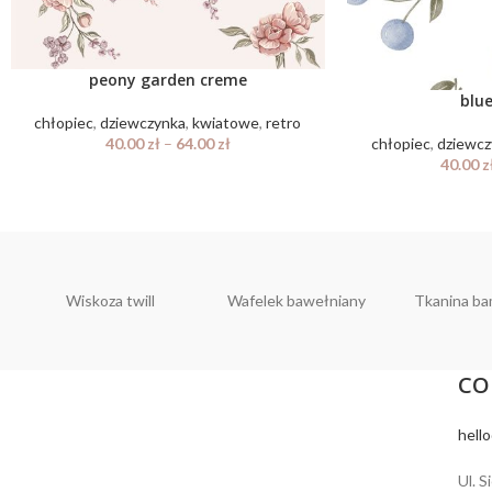
peony garden creme
blue
chłopiec
,
dziewczynka
,
kwiatowe
,
retro
40.00
zł
–
64.00
zł
chłopiec
,
dziewcz
40.00
z
Wiskoza twill
Wafelek bawełniany
Tkanina b
CO
hell
Ul. S