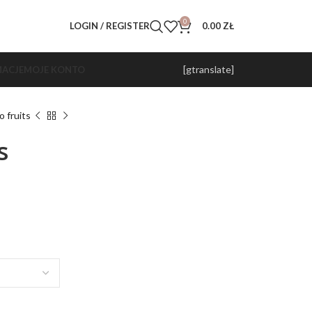
0
LOGIN / REGISTER
0.00
ZŁ
[gtranslate]
ACJE
MOJE KONTO
 fruits
s