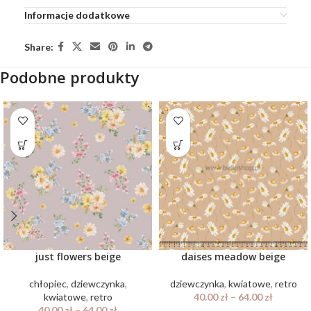
Informacje dodatkowe
Share:
Podobne produkty
just flowers beige
daises meadow beige
chłopiec
,
dziewczynka
,
dziewczynka
,
kwiatowe
,
retro
kwiatowe
,
retro
40.00
zł
–
64.00
zł
40.00
zł
–
64.00
zł