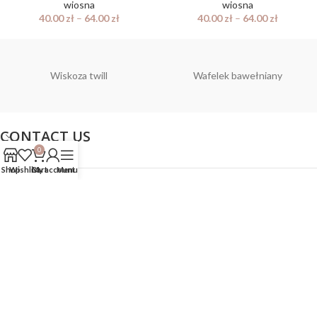
wiosna
wiosna
40.00
zł
–
64.00
zł
40.00
zł
–
64.00
zł
Wiskoza twill
Wafelek bawełniany
CONTACT US
0
Shop
Wishlist
Cart
My account
Menu
POLITYKA
Wszelkie prawa zastrzeżone bello fabric!