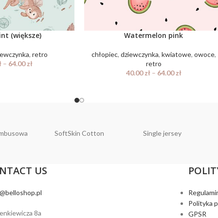
nt (większe)
Watermelon pink
iewczynka
,
retro
chłopiec
,
dziewczynka
,
kwiatowe
,
owoce
,
ł
–
64.00
zł
retro
40.00
zł
–
64.00
zł
ambusowa
SoftSkin Cotton
Single jersey
NTACT US
POLIT
o@belloshop.pl
Regulami
Polityka 
ienkiewicza 8a
GPSR