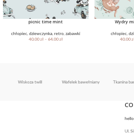
picnic time mint
Wydry mi
chłopiec
,
dziewczynka
,
retro
,
zabawki
chłopiec
,
dz
40.00
zł
–
64.00
zł
40.00
z
Wiskoza twill
Wafelek bawełniany
Tkanina b
CO
hell
Ul. S