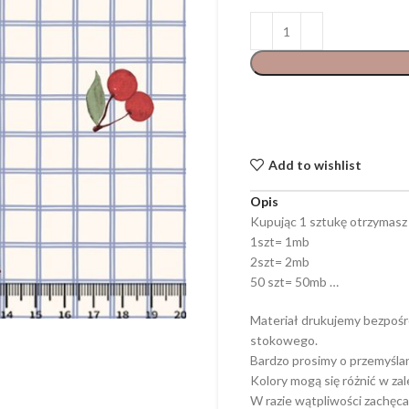
Add to wishlist
Opis
Kupując 1 sztukę otrzymasz
1szt= 1mb
2szt= 2mb
50 szt= 50mb …
Materiał drukujemy bezpośr
stokowego.
Bardzo prosimy o przemyśla
Kolory mogą się różnić w za
W razie wątpliwości zachęca