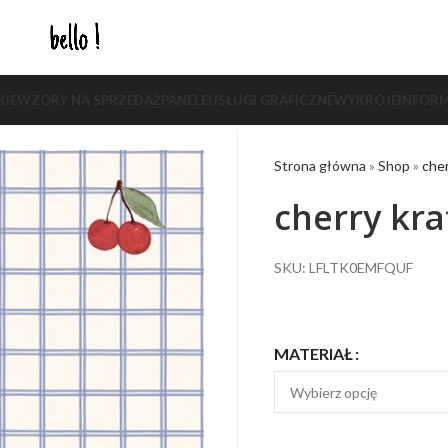
KIE
WZORY NA SPRZEDAŻ
PANELE
USŁUGI GRAFICZNE
WYKROJE
INFORM
Strona główna
»
Shop
»
cher
cherry kra
SKU: LFLTK0EMFQUF
MATERIAŁ