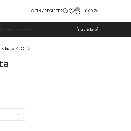
0
LOGIN / REGISTER
0.00
ZŁ
[gtranslate]
ACJE
MOJE KONTO
ry krata
ta