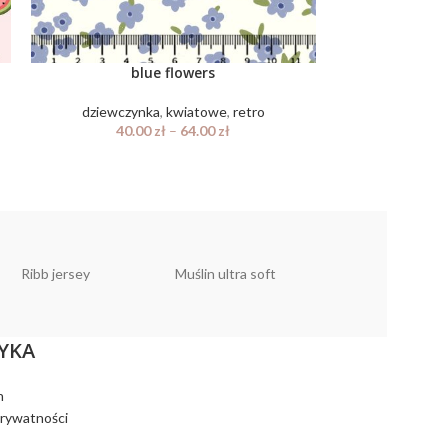
blue flowers
h
dziewczynka
,
kwiatowe
,
retro
dziewczyn
40.00
zł
–
64.00
zł
40.
Ribb jersey
Muślin ultra soft
Muślin linen look
YKA
n
prywatności