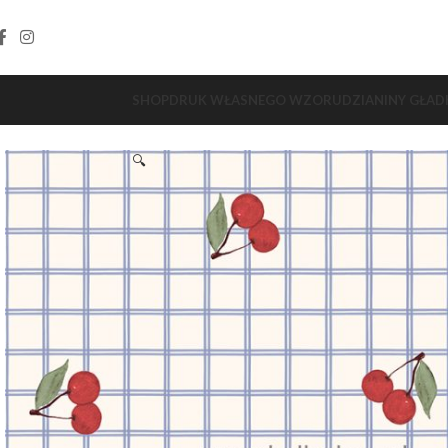
SHOP
DRUK WŁASNEGO WZORU
DZIANINY GŁAD
🔍