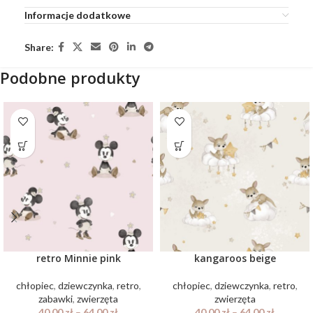
Informacje dodatkowe
Share:
Podobne produkty
retro Minnie pink
kangaroos beige
chłopiec
,
dziewczynka
,
retro
,
chłopiec
,
dziewczynka
,
retro
,
zabawki
,
zwierzęta
zwierzęta
40.00
zł
–
64.00
zł
40.00
zł
–
64.00
zł