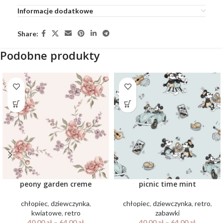
Informacje dodatkowe
Share:
Podobne produkty
peony garden creme
picnic time mint
chłopiec
,
dziewczynka
,
chłopiec
,
dziewczynka
,
retro
,
kwiatowe
,
retro
zabawki
40.00
zł
–
64.00
zł
40.00
zł
–
64.00
zł