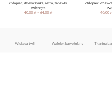
chłopiec
,
dziewczynka
,
retro
,
zabawki
,
chłopiec
,
dziewc
zwierzęta
zw
40.00
zł
–
64.00
zł
40.00
z
Wiskoza twill
Wafelek bawełniany
Tkanina b
CO
hell
Ul. S
48-