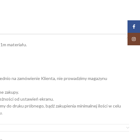
Face
Insta
 1m materiału.
ednio na zamówienie Klienta, nie prowadzimy magazynu
ne zakupy.
leżności od ustawień ekranu.
my do druku próbnego, bądź zakupienia minimalnej ilości w celu
u.