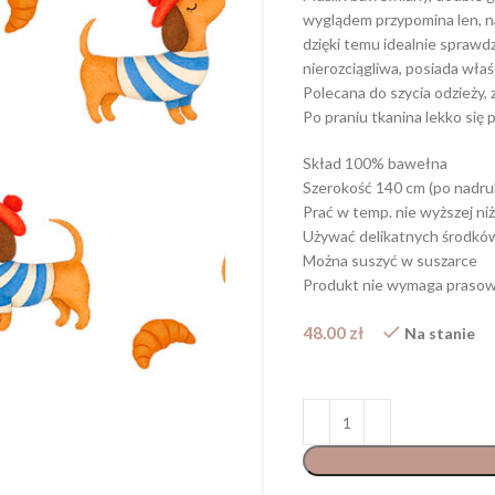
wyglądem przypomina len, n
dzięki temu idealnie sprawdz
nierozciągliwa, posiada wła
Polecana do szycia odzieży, 
Po praniu tkanina lekko się 
Skład 100% bawełna
Szerokość 140 cm (po nadru
Prać w temp. nie wyższej niż
Używać delikatnych środkó
Można suszyć w suszarce
Produkt nie wymaga prasow
48.00
zł
Na stanie