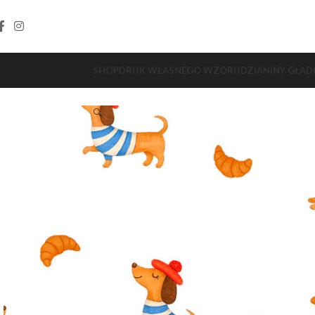
SHOP
DRUK WŁASNEGO WZORU
DZIANINY GŁAD
🔍