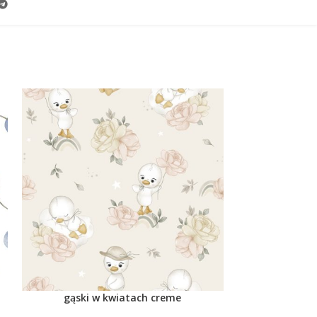
gąski w kwiatach creme