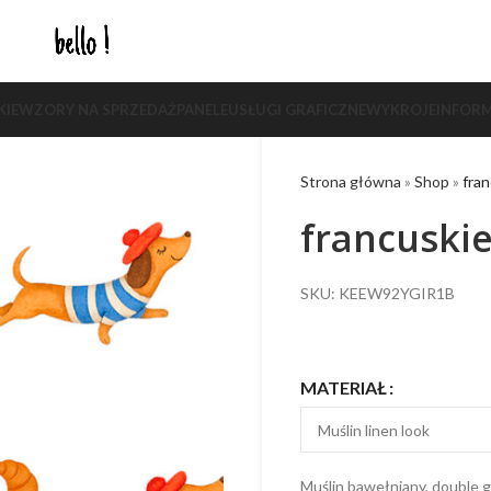
KIE
WZORY NA SPRZEDAŻ
PANELE
USŁUGI GRAFICZNE
WYKROJE
INFORM
Strona główna
»
Shop
»
fran
francuskie
SKU: KEEW92YGIR1B
MATERIAŁ
Muślin bawełniany, double g