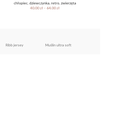
chłopiec
,
dziewczynka
,
retro
,
zwierzęta
chłopiec
,
dzie
40.00
zł
–
64.00
zł
40.
Ribb jersey
Muślin ultra soft
Muślin linen look
YKA
n
prywatności
 reklamacyjny