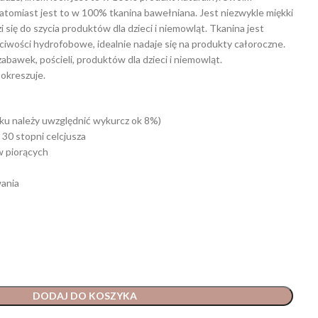
atomiast jest to w 100% tkanina bawełniana. Jest niezwykle miękki
i się do szycia produktów dla dzieci i niemowląt. Tkanina jest
ściwości hydrofobowe, idealnie nadaje się na produkty całoroczne.
zabawek, pościeli, produktów dla dzieci i niemowląt.
pokreszuje.
ku należy uwzględnić wykurcz ok 8%)
 30 stopni celcjusza
w piorących
ania
DODAJ DO KOSZYKA