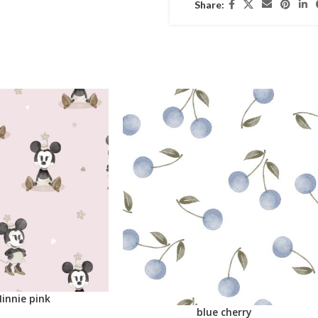
Share:
innie pink
blue cherry