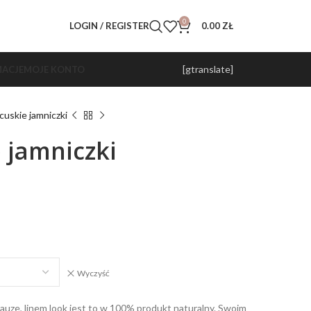
0
LOGIN / REGISTER
0.00
ZŁ
[gtranslate]
ACJE
MOJE KONTO
cuskie jamniczki
 jamniczki
Wyczyść
auze, linem look jest to w 100% produkt naturalny. Swoim