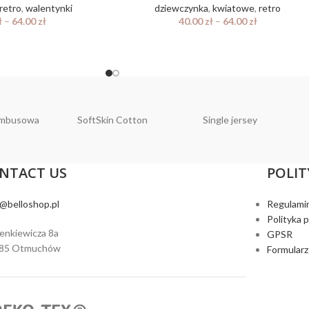
retro
,
walentynki
dziewczynka
,
kwiatowe
,
retro
ł
–
64.00
zł
40.00
zł
–
64.00
zł
ambusowa
SoftSkin Cotton
Single jersey
NTACT US
POLIT
o@belloshop.pl
Regulami
Polityka 
ienkiewicza 8a
GPSR
385 Otmuchów
Formularz