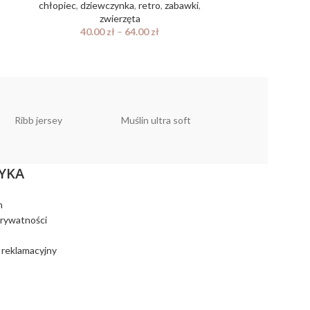
chłopiec
,
dziewczynka
,
retro
,
zabawki
,
dziewczy
zwierzęta
40.
40.00
zł
–
64.00
zł
Ribb jersey
Muślin ultra soft
Muślin linen look
YKA
n
prywatności
 reklamacyjny