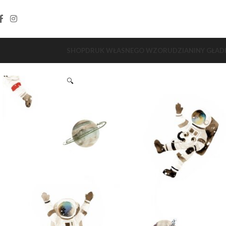
SHOP
DRUK WŁASNEGO WZORU
DZIANINY GŁAD
🔍