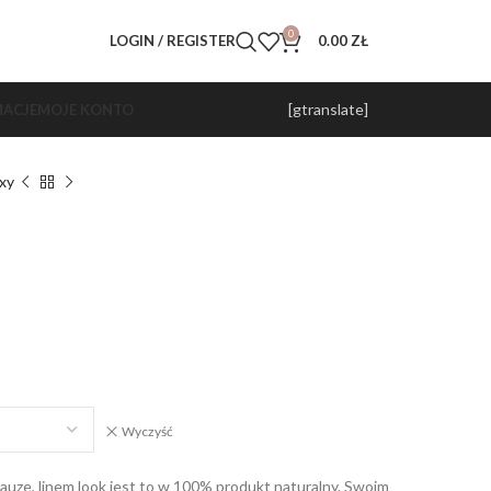
0
LOGIN / REGISTER
0.00
ZŁ
[gtranslate]
ACJE
MOJE KONTO
xy
Wyczyść
auze, linem look jest to w 100% produkt naturalny. Swoim