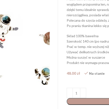
wyglądem przypomina len, n
dzięki temu idealnie sprawdz
nierozciągliwa, posiada wła
Polecana do szycia odzieży, 
Po praniu tkanina lekko się 
Skład 100% bawełna
Szerokość 140 cm (po nadru
Prać w temp. nie wyższej niż
Używać delikatnych środkó
Można suszyć w suszarce
Produkt nie wymaga prasow
48.00
zł
Na stanie