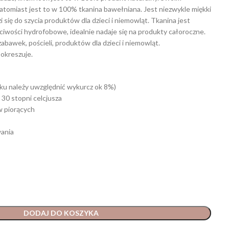
atomiast jest to w 100% tkanina bawełniana. Jest niezwykle miękki
i się do szycia produktów dla dzieci i niemowląt. Tkanina jest
ściwości hydrofobowe, idealnie nadaje się na produkty całoroczne.
zabawek, pościeli, produktów dla dzieci i niemowląt.
pokreszuje.
ku należy uwzględnić wykurcz ok 8%)
 30 stopni celcjusza
w piorących
ania
DODAJ DO KOSZYKA