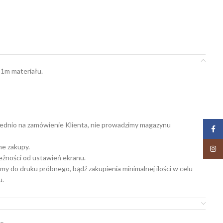
 1m materiału.
ednio na zamówienie Klienta, nie prowadzimy magazynu
Face
ne zakupy.
Insta
leżności od ustawień ekranu.
my do druku próbnego, bądź zakupienia minimalnej ilości w celu
u.