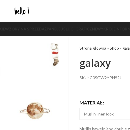
KIE
WZORY NA SPRZEDAŻ
PANELE
USŁUGI GRAFICZNE
WYKROJE
INFORM
Strona główna
»
Shop
»
gala
galaxy
SKU: C0SGW2YPN92J
MATERIAŁ
Muślin bawełniany, double g