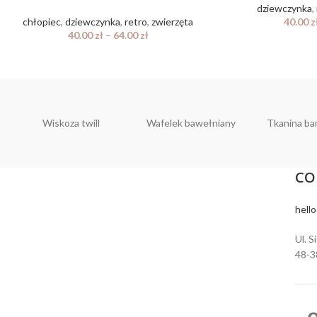
dziewczynka
,
40.00
z
chłopiec
,
dziewczynka
,
retro
,
zwierzęta
40.00
zł
–
64.00
zł
Wiskoza twill
Wafelek bawełniany
Tkanina b
CO
hell
Ul. S
48-