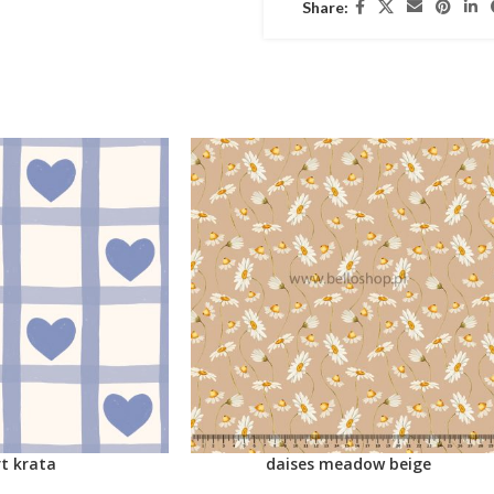
Share:
t krata
daises meadow beige