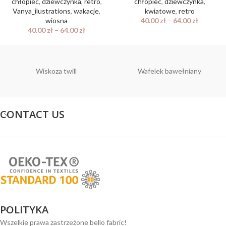
chłopiec
,
dziewczynka
,
retro
,
chłopiec
,
dziewczynka
,
Vanya_ilustrations
,
wakacje
,
kwiatowe
,
retro
wiosna
40.00
zł
–
64.00
zł
40.00
zł
–
64.00
zł
Wiskoza twill
Wafelek bawełniany
CONTACT US
POLITYKA
Wszelkie prawa zastrzeżone bello fabric!