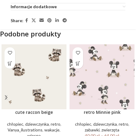
Informacje dodatkowe
Share:
Podobne produkty
cute raccon beige
retro Minnie pink
chłopiec
,
dziewczynka
,
retro
,
chłopiec
,
dziewczynka
,
retro
,
Vanya_ilustrations
,
wakacje
,
zabawki
,
zwierzęta
wiosna
40.00
zł
–
64.00
zł