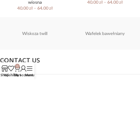
wiosna
40.00
zł
–
64.00
zł
40.00
zł
–
64.00
zł
Wiskoza twill
Wafelek bawełniany
CONTACT US
0
Shop
Wishlist
Cart
My account
Menu
POLITYKA
Wszelkie prawa zastrzeżone bello fabric!