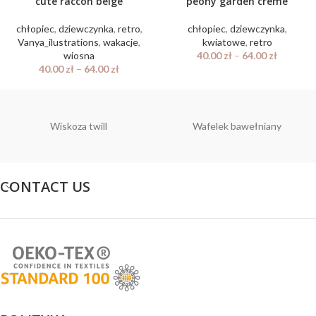
cute raccon beige
peony garden creme
chłopiec
,
dziewczynka
,
retro
,
chłopiec
,
dziewczynka
,
Vanya_ilustrations
,
wakacje
,
kwiatowe
,
retro
wiosna
40.00
zł
–
64.00
zł
40.00
zł
–
64.00
zł
Wiskoza twill
Wafelek bawełniany
CONTACT US