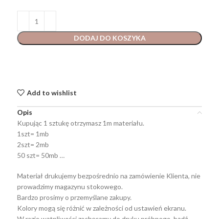
DODAJ DO KOSZYKA
Add to wishlist
Opis
Kupując 1 sztukę otrzymasz 1m materiału.
1szt= 1mb
2szt= 2mb
50 szt= 50mb …
Materiał drukujemy bezpośrednio na zamówienie Klienta, nie
prowadzimy magazynu stokowego.
Bardzo prosimy o przemyślane zakupy.
Kolory mogą się różnić w zależności od ustawień ekranu.
W razie wątpliwości zachęcamy do druku próbnego, bądź