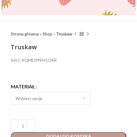
Strona główna
»
Shop
»
Truskaw
Truskaw
SKU: KQMD9PFH1O4R
MATERIAŁ
DODAJ DO KOSZYKA