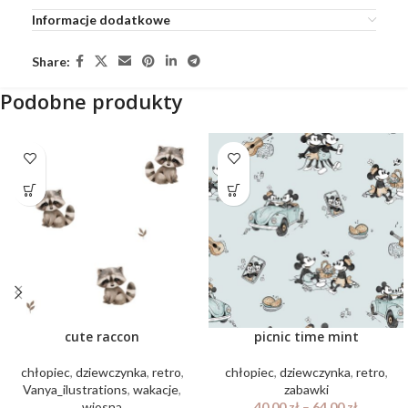
Informacje dodatkowe
Share:
Podobne produkty
cute raccon
picnic time mint
chłopiec
,
dziewczynka
,
retro
,
chłopiec
,
dziewczynka
,
retro
,
Vanya_ilustrations
,
wakacje
,
zabawki
wiosna
40.00
zł
–
64.00
zł