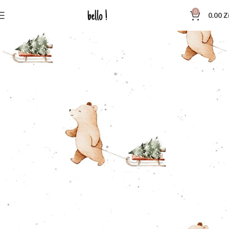
0
0.00
Z