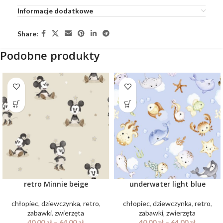
Informacje dodatkowe
Share:
Podobne produkty
retro Minnie beige
underwater light blue
chłopiec
,
dziewczynka
,
retro
,
chłopiec
,
dziewczynka
,
retro
,
zabawki
,
zwierzęta
zabawki
,
zwierzęta
40.00
zł
–
64.00
zł
40.00
zł
–
64.00
zł