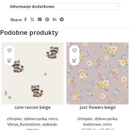
Informacje dodatkowe
Share:
Podobne produkty
cute raccon beige
just flowers beige
chłopiec
,
dziewczynka
,
retro
,
chłopiec
,
dziewczynka
,
Vanya_ilustrations
,
wakacje
,
kwiatowe
,
retro
wiosna
40.00
zł
–
64.00
zł